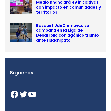
Medio financiará 49 iniciativas
con impacto en comunidades y
territorios
Básquet UdeC empezó su
campaña en la Liga de
Desarrollo con agónico triunfo
ante Huachipato
Síguenos
Facebook
Twitter
YouTube