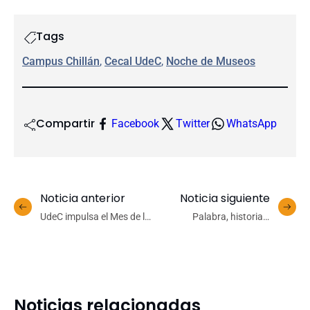
Tags
Campus Chillán
, 
Cecal UdeC
, 
Noche de Museos
Compartir
Facebook
Twitter
WhatsApp
Noticia anterior
Noticia siguiente
UdeC impulsa el Mes de la
Palabra, historia y
Ciberseguridad con foco
pensamiento se
en la prevención y la
encuentran en la séptima
educación digital
tertulia «Hacia todos los
vientos» de la Cátedra
Gonzalo Rojas
Noticias relacionadas