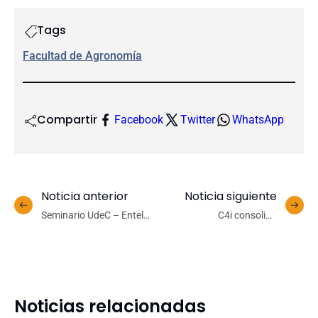
Tags
Facultad de Agronomía
Compartir
Facebook
Twitter
WhatsApp
Noticia anterior
Noticia siguiente
Seminario UdeC – Entel
C4i consolida
abordará el uso de datos
transferencia tecnológica
para analizar movilidad y
en pymes con cierre de
accesibilidad territorial
programa PATI Corfo
Noticias relacionadas