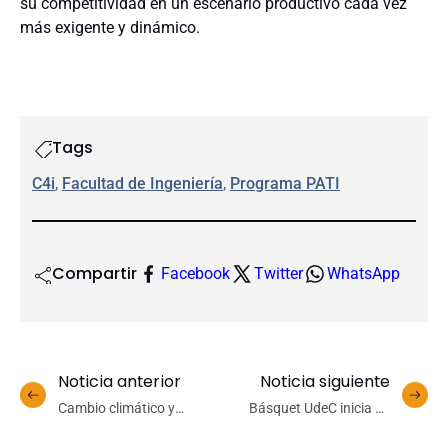
su competitividad en un escenario productivo cada vez
más exigente y dinámico.
Tags
C4i
, 
Facultad de Ingeniería
, 
Programa PATI
Compartir
Facebook
Twitter
WhatsApp
Noticia anterior
Noticia siguiente
Cambio climático y
Básquet UdeC inicia en
resistencia a plaguicidas:
Brasil su participación en