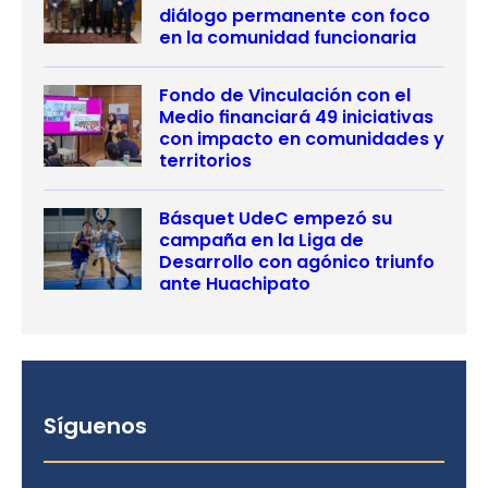
diálogo permanente con foco
en la comunidad funcionaria
Fondo de Vinculación con el
Medio financiará 49 iniciativas
con impacto en comunidades y
territorios
Básquet UdeC empezó su
campaña en la Liga de
Desarrollo con agónico triunfo
ante Huachipato
Síguenos