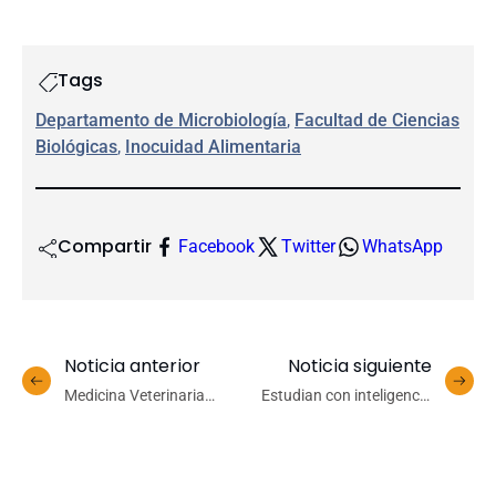
Tags
Departamento de Microbiología
, 
Facultad de Ciencias
Biológicas
, 
Inocuidad Alimentaria
Compartir
Facebook
Twitter
WhatsApp
Noticia anterior
Noticia siguiente
Medicina Veterinaria
Estudian con inteligencia
celebra 50 años en el
artificial el impacto del
Campus Chillán y el 20
calentamiento global en
aniversario del CRFS-UdeC
sistemas de surgencia