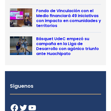
Fondo de Vinculación con el
Medio financiará 49 iniciativas
con impacto en comunidades y
territorios
Básquet UdeC empezó su
campaña en la Liga de
Desarrollo con agónico triunfo
ante Huachipato
Síguenos
Facebook
Twitter
YouTube