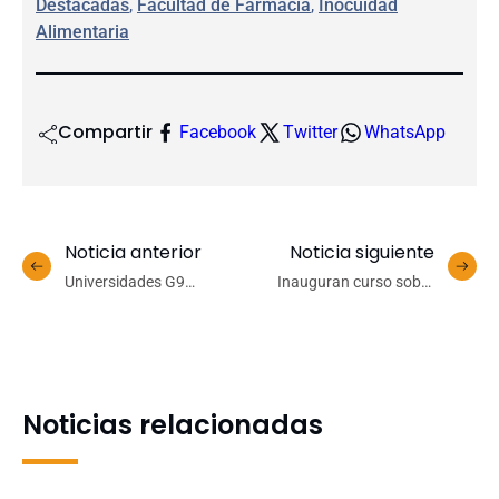
Destacadas
, 
Facultad de Farmacia
, 
Inocuidad
Alimentaria
Compartir
Facebook
Twitter
WhatsApp
Noticia anterior
Noticia siguiente
Universidades G9
Inauguran curso sobre
entregan documento con
territorio y enfoque de
aportes al nuevo proceso
género
constitucional
Noticias relacionadas