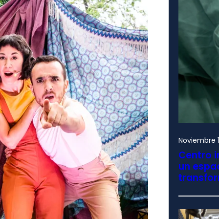
Noviembre 1
Centro i
un espac
transfo