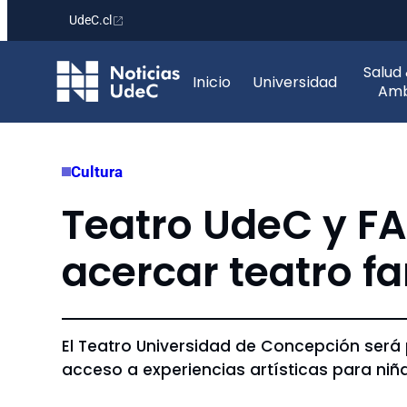
UdeC.cl
Saltar
Salud
al
Inicio
Universidad
Amb
contenido
Cultura
Teatro UdeC y F
acercar teatro fa
El Teatro Universidad de Concepción será 
acceso a experiencias artísticas para niñ