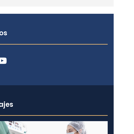
os
ube
ajes