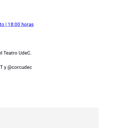
to | 18:00 horas
el Teatro UdeC.
ST y @corcudec