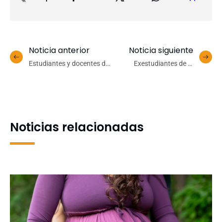
Noticia anterior
Noticia siguiente
Estudiantes y docentes de
Exestudiantes de la
Obstetricia y Puericultura
Generación del 98
UdeC realizan jornada
regresan a la Facultad de
educativa y de test rápidos
Odontología luego de 26
de VIH en la UBB
años de egreso
Noticias relacionadas