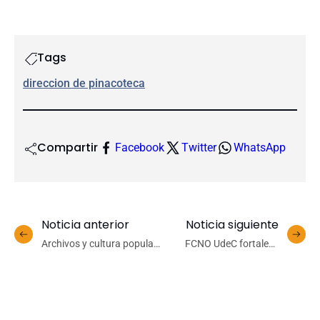
Tags
direccion de pinacoteca
Compartir
Facebook
Twitter
WhatsApp
Noticia anterior
Noticia siguiente
Archivos y cultura popular
FCNO UdeC fortalece
en diálogo: seminario
apoyo al Liceo Ríos de
aborda trascendencia de
Chile tras incendio que
manifestaciones de la
destruyó su
cultura popular
infraestructura