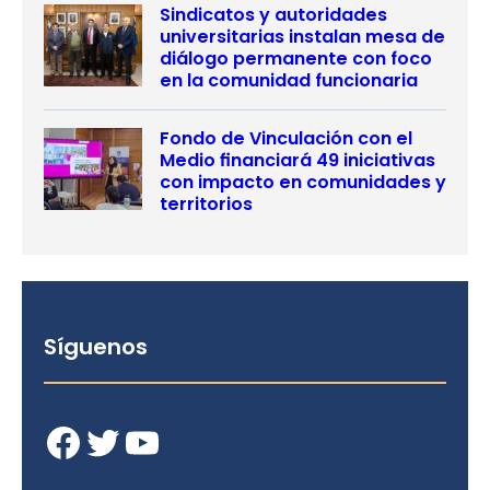
Sindicatos y autoridades
universitarias instalan mesa de
diálogo permanente con foco
en la comunidad funcionaria
Fondo de Vinculación con el
Medio financiará 49 iniciativas
con impacto en comunidades y
territorios
Síguenos
Facebook
Twitter
YouTube