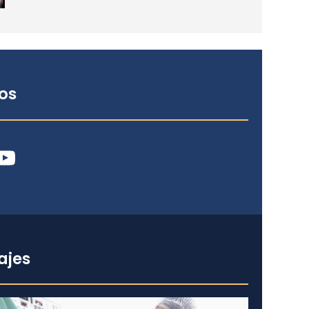
os
ube
ajes