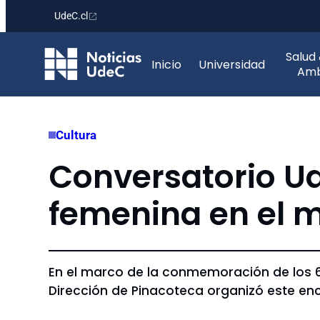
UdeC.cl
Saltar
Salud
al
Inicio
Universidad
Amb
contenido
Cultura
Conversatorio Ud
femenina en el 
En el marco de la conmemoración de los 60
Dirección de Pinacoteca organizó este encu