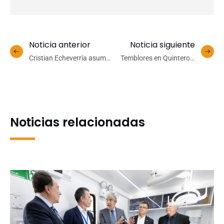
Noticia anterior
Noticia siguiente
Cristian Echeverría asume
Temblores en Quinteros:
liderazgo de la nueva
¿por qué la ciencia aún no
Dirección de
logra predecir los
Sustentabilidad
terremotos?
Noticias relacionadas