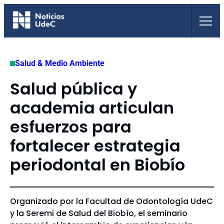
Saltar
al
contenido
Salud & Medio Ambiente
Salud pública y
academia articulan
esfuerzos para
fortalecer estrategia
periodontal en Biobío
Organizado por la Facultad de Odontología UdeC
y la Seremi de Salud del Biobío, el seminario