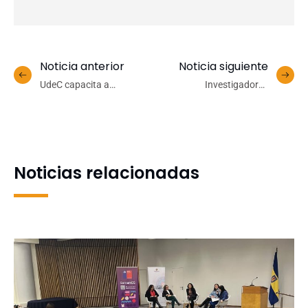
Noticia anterior
Noticia siguiente
UdeC capacita a
Investigadores
recolectores de la Reserva
redescubren a la rana de
de la Biósfera Nevados de
pecho espinoso de Malleco
Chillán-Laguna del Laja
luego de 130 años sin ser
avistada
Noticias relacionadas