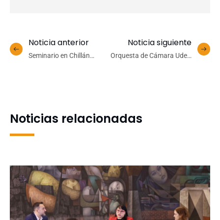
Noticia anterior
Noticia siguiente
Seminario en Chillán
Orquesta de Cámara UdeC
abordará soluciones
musicaliza reestreno de
hídricas sustentables para
película muda filmada en
el futuro de Chile
Concepción hace 100
años
Noticias relacionadas