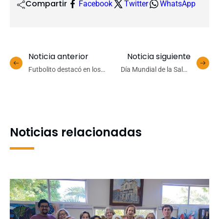
Compartir
Facebook
Twitter
WhatsApp
Noticia anterior
Noticia siguiente
Futbolito destacó en los
Día Mundial de la Salud
Juegos Deportivos de
Bucal: prevención desde la
Bienvenida a la
infancia es clave para
Generación 2025 UdeC
evitar enfermedades
orales
Noticias relacionadas