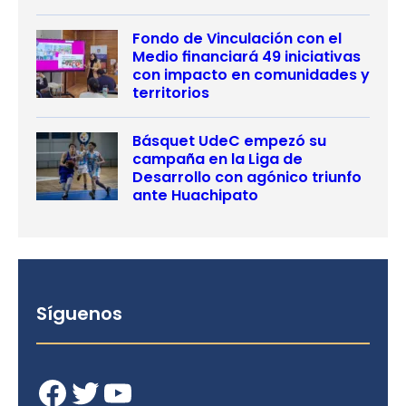
Fondo de Vinculación con el
Medio financiará 49 iniciativas
con impacto en comunidades y
territorios
Básquet UdeC empezó su
campaña en la Liga de
Desarrollo con agónico triunfo
ante Huachipato
Síguenos
Facebook
Twitter
YouTube