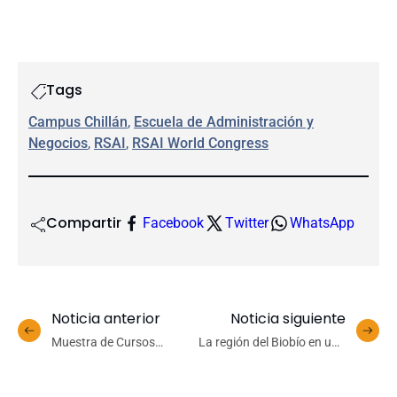
Tags
Campus Chillán
, 
Escuela de Administración y
Negocios
, 
RSAI
, 
RSAI World Congress
Compartir
Facebook
Twitter
WhatsApp
Noticia anterior
Noticia siguiente
Muestra de Cursos
La región del Biobío en una
Artísticos UdeC reunió a
encrucijada
más de 170 estudiantes en