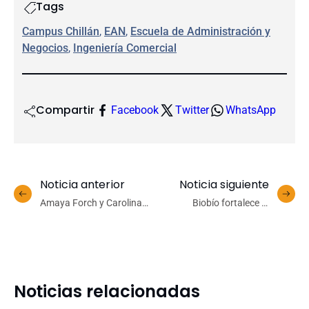
Tags
Campus Chillán
, 
EAN
, 
Escuela de Administración y
Negocios
, 
Ingeniería Comercial
Compartir
Facebook
Twitter
WhatsApp
Noticia anterior
Noticia siguiente
Amaya Forch y Carolina
Biobío fortalece la
Soto revivirán los grandes
vigilancia de plagas
hitos de Broadway en un
forestales con
inédito concierto en el
herramienta de
Teatro UdeC
inteligencia artificial
impulsada por academia y
Noticias relacionadas
servicios públicos