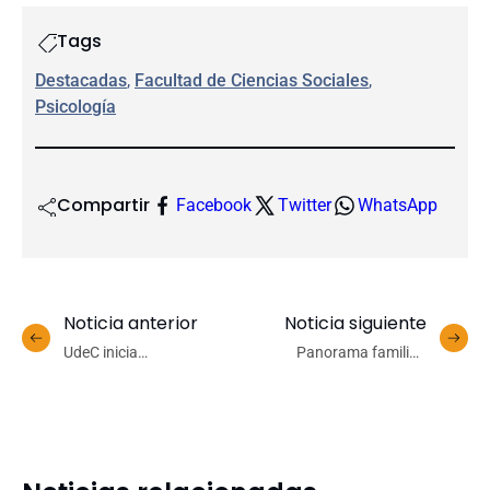
Tags
Destacadas
, 
Facultad de Ciencias Sociales
, 
Psicología
Compartir
Facebook
Twitter
WhatsApp
Noticia anterior
Noticia siguiente
UdeC inicia
Panorama familiar:
implementación del II
Dinosauria gigante revive
Acuerdo de Producción
en el Campus UdeC para
Limpia en Educación
presentar obra del Teatro
Superior
a Mil