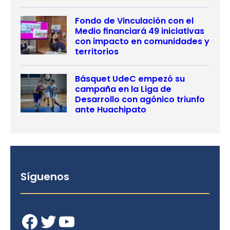
Fondo de Vinculación con el
Medio financiará 49 iniciativas
con impacto en comunidades y
territorios
Básquet UdeC empezó su
campaña en la Liga de
Desarrollo con agónico triunfo
ante Huachipato
Síguenos
Facebook
Twitter
YouTube