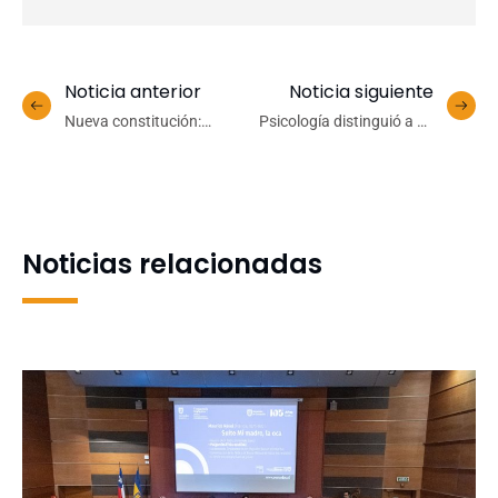
Noticia anterior
Noticia siguiente
Nueva constitución:
Psicología distinguió a su
INCAR organiza
generación 2020 en el
conversatorio para
Teatro UdeC: tituló a 50
difundir iniciativas
nuevas y nuevos
populares que resguarden
profesionales
el medioambiente
Noticias relacionadas