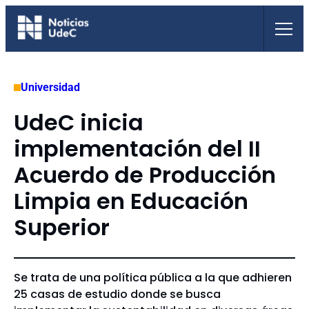
Saltar
al
contenido
Universidad
UdeC inicia
implementación del II
Acuerdo de Producción
Limpia en Educación
Superior
Se trata de una política pública a la que adhieren
25 casas de estudio donde se busca