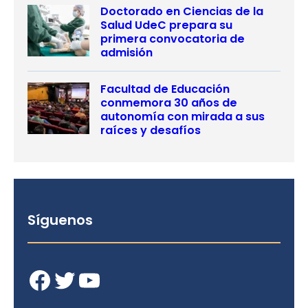
Doctorado en Ciencias de la
Salud UdeC prepara su
primera convocatoria de
admisión
Facultad de Educación
conmemora 30 años de
autonomía con mirada a sus
raíces y desafíos
Síguenos
Facebook
Twitter
YouTube