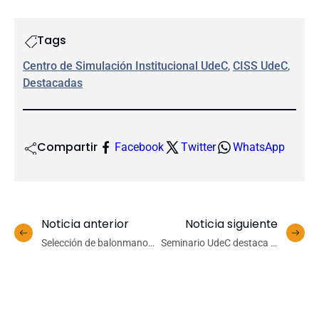
Tags
Centro de Simulación Institucional UdeC
, 
CISS UdeC
, 
Destacadas
Compartir
Facebook
Twitter
WhatsApp
Noticia anterior
Noticia siguiente
Selección de balonmano
Seminario UdeC destaca el
femenino UdeC enfrentará
uso de ultrasonido para
de visita a la Unab
mejorar la producción de
berries nativos