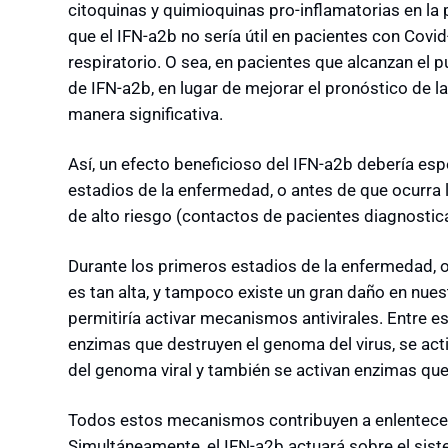
citoquinas y quimioquinas pro-inflamatorias en la p
que el IFN-a2b no sería útil en pacientes con Covi
respiratorio. O sea, en pacientes que alcanzan el p
de IFN-a2b, en lugar de mejorar el pronóstico de 
manera significativa.
Así, un efecto beneficioso del IFN-a2b debería esp
estadios de la enfermedad, o antes de que ocurra l
de alto riesgo (contactos de pacientes diagnostic
Durante los primeros estadios de la enfermedad, o
es tan alta, y tampoco existe un gran daño en nuest
permitiría activar mecanismos antivirales. Entre 
enzimas que destruyen el genoma del virus, se act
del genoma viral y también se activan enzimas que 
Todos estos mecanismos contribuyen a enlentecer o
Simultáneamente, el IFN-a2b actuará sobre el sis