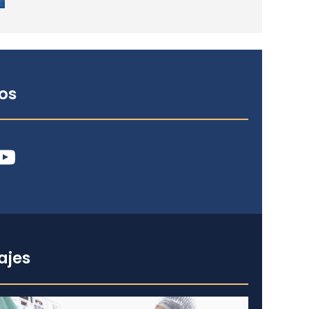
os
ube
ajes