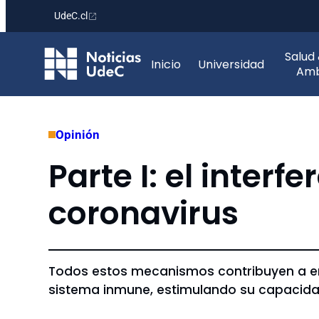
UdeC.cl
Saltar
Salud
al
Inicio
Universidad
Amb
contenido
Opinión
Parte I: el interf
coronavirus
Todos estos mecanismos contribuyen a enle
sistema inmune, estimulando su capacida