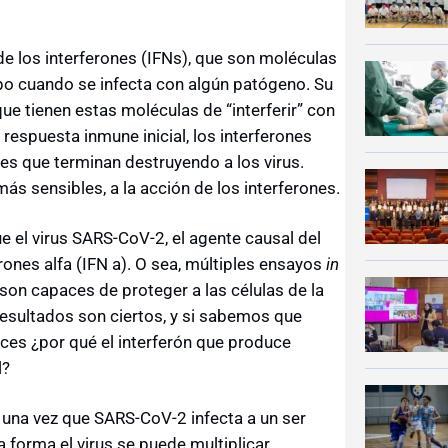
 de los interferones (IFNs), que son moléculas
po cuando se infecta con algún patógeno. Su
que tienen estas moléculas de “interferir” con
a respuesta inmune inicial, los interferones
es que terminan destruyendo a los virus.
ás sensibles, a la acción de los interferones.
e el virus SARS-CoV-2, el agente causal del
rones alfa (IFN a). O sea, múltiples ensayos
in
 son capaces de proteger a las células de la
esultados son ciertos, y si sabemos que
ces ¿por qué el interferón que produce
l?
 una vez que SARS-CoV-2 infecta a un ser
a forma el virus se puede multiplicar