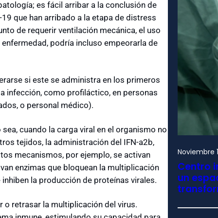
atología; es fácil arribar a la conclusión de
d-19 que han arribado a la etapa de distress
unto de requerir ventilación mecánica, el uso
la enfermedad, podría incluso empeorarla de
erarse si este se administra en los primeros
a infección, como profiláctico, en personas
ados, o personal médico).
 sea, cuando la carga viral en el organismo no
ros tejidos, la administración del IFN-a2b,
Noviembre 1
estos mecanismos, por ejemplo, se activan
Centro i
ivan enzimas que bloquean la multiplicación
un espac
inhiben la producción de proteínas virales.
transfo
 retrasar la multiplicación del virus.
tema inmune, estimulando su capacidad para