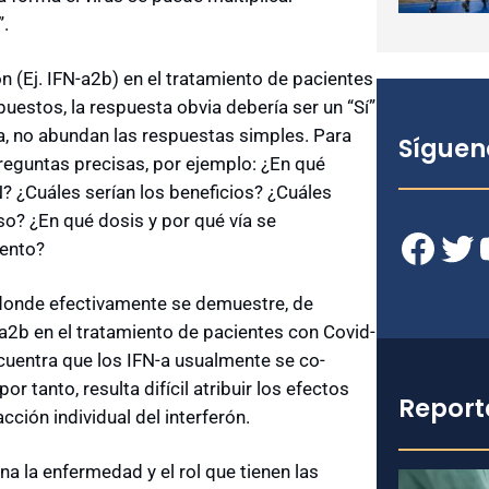
”.
 (Ej. IFN-a2b) en el tratamiento de pacientes
uestos, la respuesta obvia debería ser un “Sí”
a, no abundan las respuestas simples. Para
Síguen
reguntas precisas, por ejemplo: ¿En qué
? ¿Cuáles serían los beneficios? ¿Cuáles
so? ¿En qué dosis y por qué vía se
Facebook
Twitter
YouT
iento?
s donde efectivamente se demuestre, de
-a2b en el tratamiento de pacientes con Covid-
ncuentra que los IFN-a usualmente se co-
 tanto, resulta difícil atribuir los efectos
Report
ción individual del interferón.
a la enfermedad y el rol que tienen las