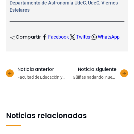
Departamento de Astronomía UdeC
, 
UdeC
, 
Viernes
Estelares
Compartir
Facebook
Twitter
WhatsApp
Noticia anterior
Noticia siguiente
Facultad de Educación y
Güiñas nadando: nueva
Corporación Educacional
edición de Revista Gayana
Masónica de Talcahuano
reporta inusual
firmaron convenio de
comportamiento de estos
colaboración
felinos
Noticias relacionadas