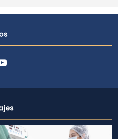
os
ube
ajes