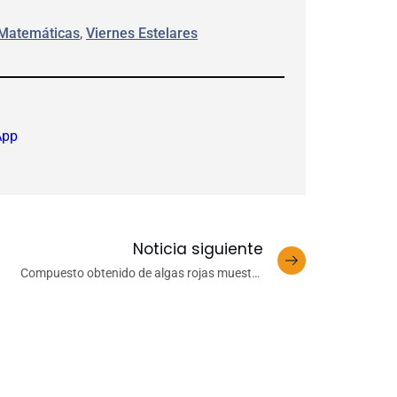
y Matemáticas
, 
Viernes Estelares
App
Noticia siguiente
Compuesto obtenido de algas rojas muestra
prometedores resultados antitumorales y
alimenticios