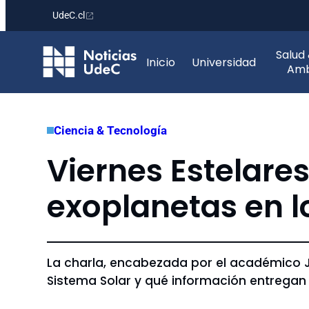
UdeC.cl
Saltar
Salud
al
Inicio
Universidad
Amb
contenido
Ciencia & Tecnología
Viernes Estelare
exoplanetas en lo
La charla, encabezada por el académico 
Sistema Solar y qué información entregan 