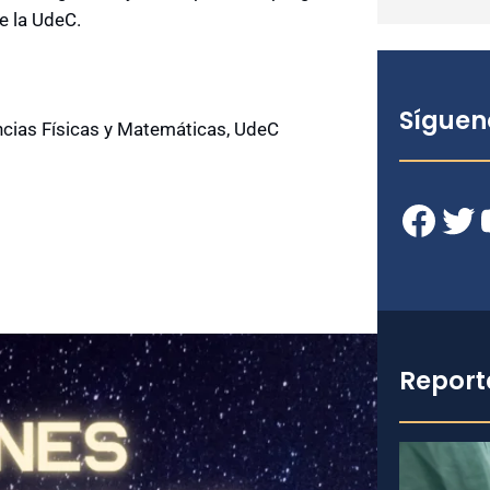
e la UdeC.
Síguen
ncias Físicas y Matemáticas, UdeC
Facebook
Twitter
YouT
Report