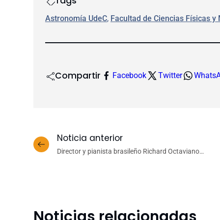
Tags
Astronomía UdeC
, 
Facultad de Ciencias Físicas 
Compartir
Facebook
Twitter
Whats
Noticia anterior
Director y pianista brasileño Richard Octaviano
Kogima debutará en Chile junto a la Orquesta
Sinfónica UdeC
Noticias relacionadas