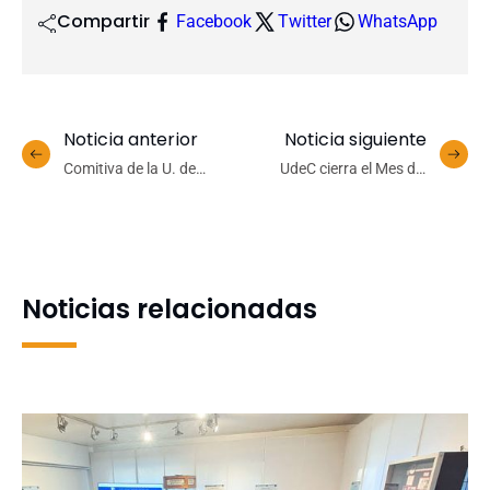
Compartir
Facebook
Twitter
WhatsApp
Noticia anterior
Noticia siguiente
Comitiva de la U. de
UdeC cierra el Mes del
Magallanes recorrió la
Corazón con Feria de la
UdeC para conocer
Salud enfocada en
modelo de I+D
prevención y vida
saludable
Noticias relacionadas