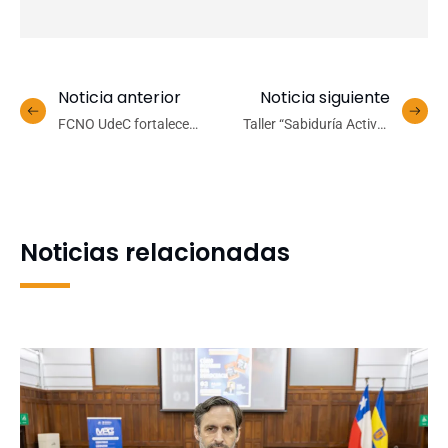
Noticia anterior
Noticia siguiente
FCNO UdeC fortalece
Taller “Sabiduría Activa”
apoyo al Liceo Ríos de
UdeC impulsa bienestar,
Chile tras incendio que
memoria y vínculos
destruyó su
comunitarios en personas
infraestructura
mayores
Noticias relacionadas