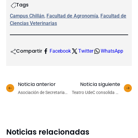
Tags
Campus Chillán
, 
Facultad de Agronomía
, 
Facultad de
Ciencias Veterinarias
Compartir
Facebook
Twitter
WhatsApp
Noticia anterior
Noticia siguiente
Asociación de Secretarias
Teatro UdeC consolida su
reconoce la trayectoria de
proyección internacional
sus socias en encuentro
en la 19ª Conferencia
de camaradería
Anual de Ópera
Latinoamérica en Lima
Noticias relacionadas