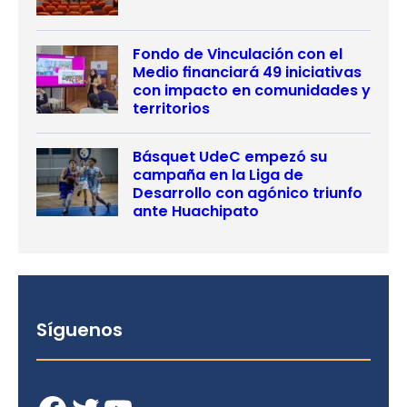
Fondo de Vinculación con el
Medio financiará 49 iniciativas
con impacto en comunidades y
territorios
Básquet UdeC empezó su
campaña en la Liga de
Desarrollo con agónico triunfo
ante Huachipato
Síguenos