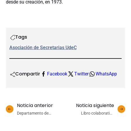
desde su creación, en 1973.
Tags
Asociación de Secretarias UdeC
Compartir
Facebook
Twitter
WhatsApp
Noticia anterior
Noticia siguiente
Departamento de
Libro colaborativo
Educación Médica
consolida una de las obras
reconoce el legado de la
más completas sobre