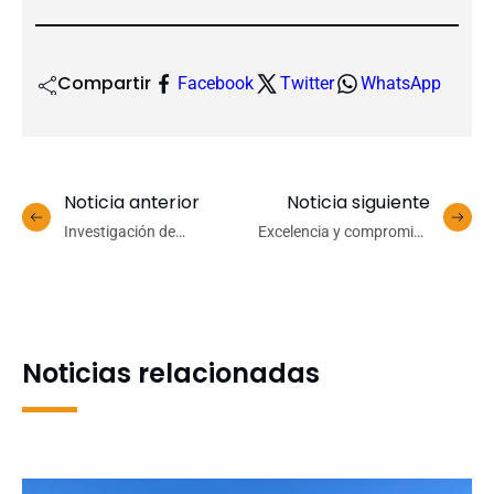
Compartir
Facebook
Twitter
WhatsApp
Noticia anterior
Noticia siguiente
Investigación de
Excelencia y compromiso
excelencia: Universidad de
público de la Universidad:
Concepción consolida
ejes fundamentales en
liderazgo nacional en
propuesta programática
Fondecyt Regular 2026 de
de la Dra. Paulina Rincón
ANID
González
Noticias relacionadas