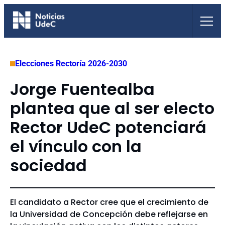
Saltar
al
contenido
Elecciones Rectoría 2026-2030
Jorge Fuentealba
plantea que al ser electo
Rector UdeC potenciará
el vínculo con la
sociedad
El candidato a Rector cree que el crecimiento de
la Universidad de Concepción debe reflejarse en