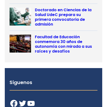
Doctorado en Ciencias de la
Salud UdeC prepara su
primera convocatoria de
admisión
Facultad de Educación
conmemora 30 años de
autonomía con mirada a sus
raíces y desafíos
Síguenos
Facebook
Twitter
YouTube