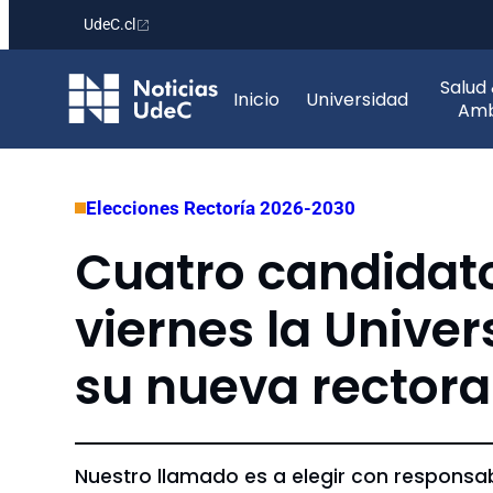
UdeC.cl
Saltar
Salud
al
Inicio
Universidad
Amb
contenido
Elecciones Rectoría 2026-2030
Cuatro candidato
viernes la Unive
su nueva rectora
Nuestro llamado es a elegir con responsab