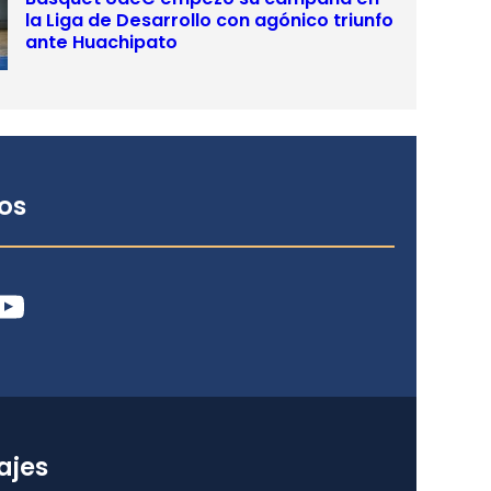
la Liga de Desarrollo con agónico triunfo
ante Huachipato
os
ube
ajes