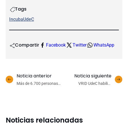
Tags
IncubaUdeC
Compartir
Facebook
Twitter
WhatsApp
Noticia anterior
Noticia siguiente
Más de 6.700 personas
VRID UdeC habilita
visitaron la nueva sala “Del
plataforma para someter
Algoritmo al Asombro:
proyectos a comités
Descubre la IA” del Cicat
internos de ética
UdeC
Noticias relacionadas