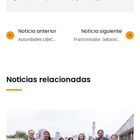
Noticia anterior
Noticia siguiente
Autoridades UdeC
Francotirador: Sebastián
constatan avances en la
Carrasco marcó 31 puntos
construcción del Centro
en victoria de la
Institucional de Simulación
Universidad de
en Salud
Concepción
Noticias relacionadas