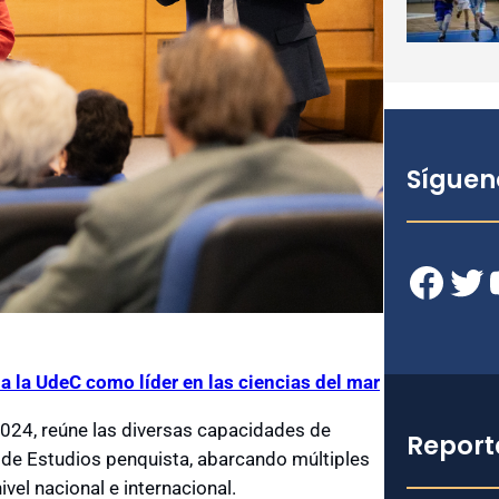
Síguen
Facebook
Twitter
YouT
 a la UdeC como líder en las ciencias del mar
 2024, reúne las diversas capacidades de
Report
 de Estudios penquista, abarcando múltiples
vel nacional e internacional.