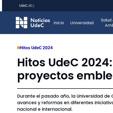
UdeC.cl
Saltar
Salud
al
Inicio
Universidad
Amb
contenido
Hitos UdeC 2024
Hitos UdeC 2024:
proyectos emble
Durante el pasado año, la Universidad de
avances y reformas en diferentes iniciativ
nacional e internacional.