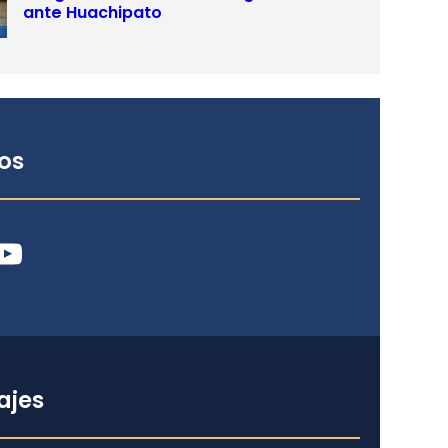
ante Huachipato
os
ube
ajes