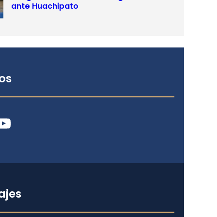
ante Huachipato
os
ube
ajes