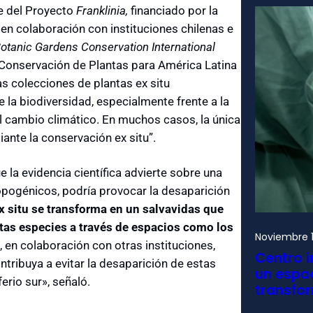
e del Proyecto
Franklinia,
financiado por la
en colaboración con instituciones chilenas e
otanic Gardens Conservation International
 Conservación de Plantas para América Latina
s colecciones de plantas ex situ
 la biodiversidad, especialmente frente a la
 el cambio climático. En muchos casos, la única
ante la conservación ex situ”.
 la evidencia científica advierte sobre una
opogénicos, podría provocar la desaparición
x situ se transforma en un salvavidas que
stas especies a través de espacios como los
Noviembre 1
 en colaboración con otras instituciones,
Centro i
tribuya a evitar la desaparición de estas
un espac
rio sur», señaló.
transfo