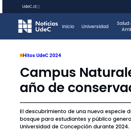
UdeC.cl
Saltar
Salud
al
Inicio
Universidad
Amb
contenido
Hitos UdeC 2024
Campus Natural
año de conserva
El descubrimiento de una nueva especie d
bosque para estudiantes y público genera
Universidad de Concepción durante 2024.