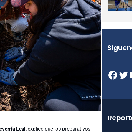
Síguen
Facebook
Twitter
YouT
Report
everría Leal
, explicó que los preparativos