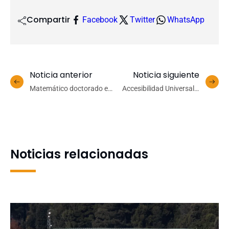
Compartir
Facebook
Twitter
WhatsApp
Noticia anterior
Noticia siguiente
Matemático doctorado en
Accesibilidad Universal y
la UdeC lidera ranking
Conservación del
científico en Australia
Patrimonio: UdeC marca
hito con intervención a
edificio de Anatomía
Noticias relacionadas