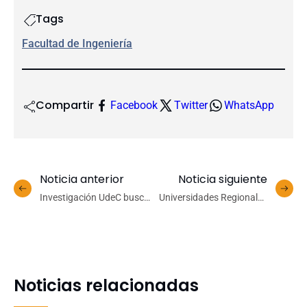
Tags
Facultad de Ingeniería
Compartir
Facebook
Twitter
WhatsApp
Noticia anterior
Noticia siguiente
Investigación UdeC busca
Universidades Regionales
predecir fenómenos
presentan acciones
ambientales a partir de
impulsadas en respuesta
modelos estadísticos
al Covid-19
Noticias relacionadas