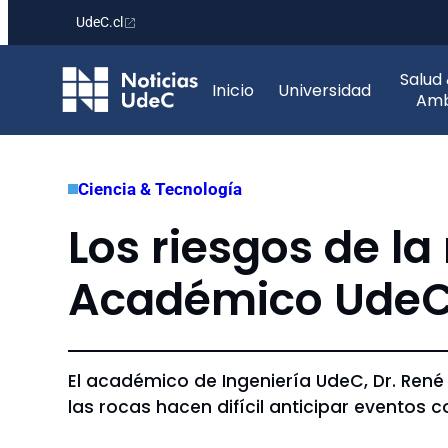
UdeC.cl
Saltar
Salud
al
Inicio
Universidad
Amb
contenido
Ciencia & Tecnología
Los riesgos de la
Académico UdeC 
El académico de Ingeniería UdeC, Dr. René
las rocas hacen difícil anticipar eventos 