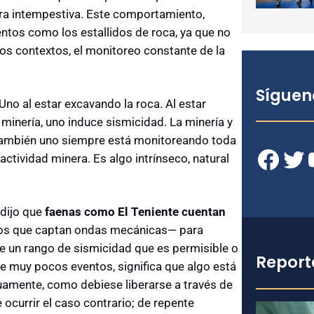
era intempestiva. Este comportamiento,
ventos como los estallidos de roca, ya que no
tos contextos, el monitoreo constante de la
Síguen
 Uno al estar excavando la roca. Al estar
minería, uno induce sismicidad. La minería y
 también uno siempre está monitoreando toda
Facebook
Twitter
YouT
actividad minera. Es algo intrínseco, natural
 dijo que
faenas como El Teniente cuentan
s que captan ondas mecánicas— para
ene un rango de sismicidad que es permisible o
Report
ne muy pocos eventos, significa que algo está
nuamente, como debiese liberarse a través de
currir el caso contrario; de repente