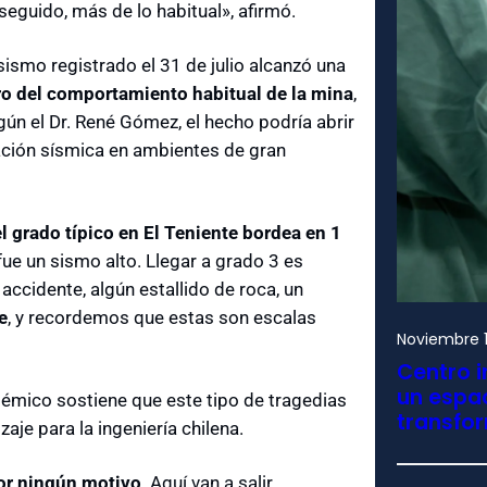
guido, más de lo habitual», afirmó.
l sismo registrado el 31 de julio alcanzó una
o del comportamiento habitual de la mina
,
ún el Dr. René Gómez, el hecho podría abrir
zación sísmica en ambientes de gran
el grado típico en El Teniente bordea en 1
fue un sismo alto. Llegar a grado 3 es
 accidente, algún estallido de roca, un
e
, y recordemos que estas son escalas
Noviembre 1
Centro i
un espac
démico sostiene que este tipo de tragedias
transfo
je para la ingeniería chilena.
por ningún motivo
. Aquí van a salir