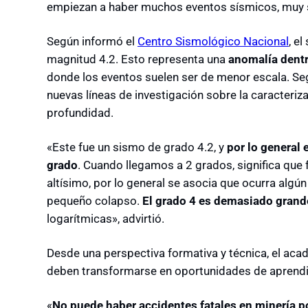
empiezan a haber muchos eventos sísmicos, muy se
Según informó el
Centro Sismológico Nacional
, e
magnitud 4.2. Esto representa una
anomalía dentr
donde los eventos suelen ser de menor escala. Seg
nuevas líneas de investigación sobre la caracteri
profundidad.
«Este fue un sismo de grado 4.2, y
por lo general 
grado
. Cuando llegamos a 2 grados, significa que 
altísimo, por lo general se asocia que ocurra algún
pequeño colapso.
El grado 4 es demasiado grand
logarítmicas», advirtió.
Desde una perspectiva formativa y técnica, el aca
deben transformarse en oportunidades de aprendiza
«
No puede haber accidentes fatales en minería 