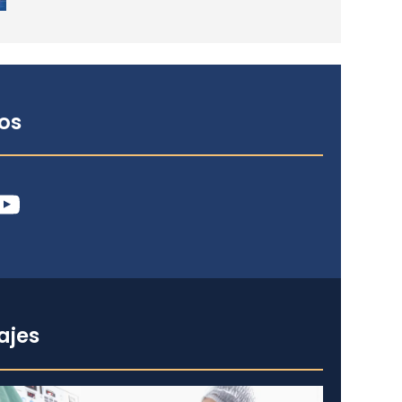
os
ube
ajes