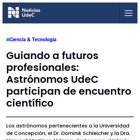
Saltar
al
contenido
Ciencia & Tecnología
Guiando a futuros
profesionales:
Astrónomos UdeC
participan de encuentro
científico
Los astrónomos pertenecientes a la Universidad
de Concepción, el Dr. Dominik Schleicher y la Dra.