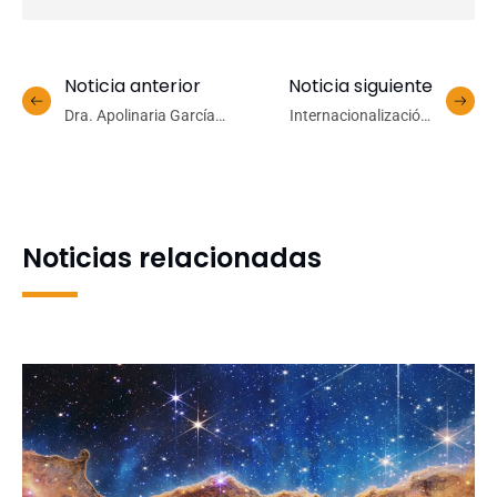
Noticia anterior
Noticia siguiente
Dra. Apolinaria García
Internacionalización:
Cancino y Bomberos de
Estudiante de Campus Los
Santa Juana reciben el
Ángeles valora
Premio Desiderio González
aprendizajes durante
Medina
pasantía en EEUU
Noticias relacionadas