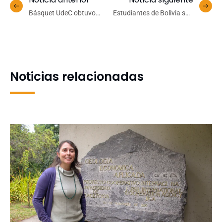
Básquet UdeC obtuvo
Estudiantes de Bolivia son
medalla de bronce en su
parte de primera Escuela
primera participación en la
Internacional de Salud de
Liga de Desarrollo
la Facultad de Medicina
UdeC
Noticias relacionadas