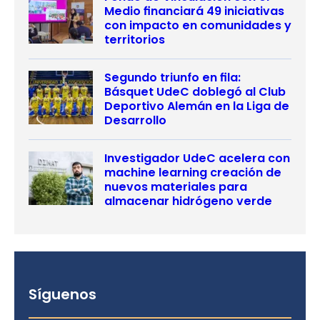
Medio financiará 49 iniciativas
con impacto en comunidades y
territorios
Segundo triunfo en fila:
Básquet UdeC doblegó al Club
Deportivo Alemán en la Liga de
Desarrollo
Investigador UdeC acelera con
machine learning creación de
nuevos materiales para
almacenar hidrógeno verde
Síguenos