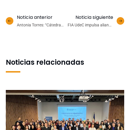
Noticia anterior
Noticia siguiente
Antonia Torres: “Cátedra
FIA UdeC impulsa alianza
Gonzalo Rojas es única en
estratégica para la gestión
el contexto académico y
sustentable de acuíferos
cultural chileno”
en la cuenca del Río Maule
Noticias relacionadas