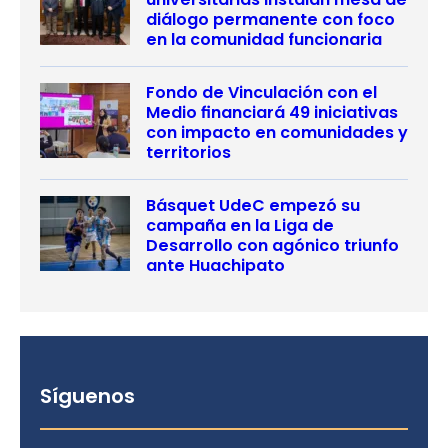
diálogo permanente con foco
en la comunidad funcionaria
Fondo de Vinculación con el
Medio financiará 49 iniciativas
con impacto en comunidades y
territorios
Básquet UdeC empezó su
campaña en la Liga de
Desarrollo con agónico triunfo
ante Huachipato
Síguenos