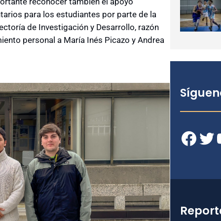
portante reconocer también el apoyo
arios para los estudiantes por parte de la
ectoría de Investigación y Desarrollo, razón
miento personal a
María Inés Picazo
y
Andrea
Síguen
Facebook
Twitter
YouT
Report