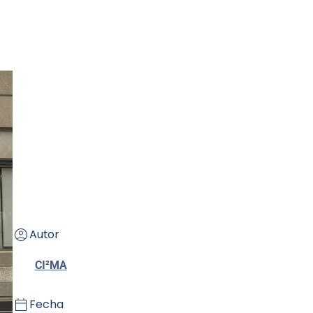
Autor
CI²MA
Fecha