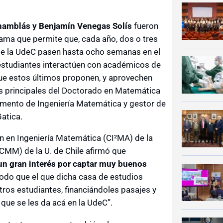
Chamblás
y
Benjamín Venegas Solís
fueron
rama que permite que, cada año, dos o tres
 de la UdeC pasen hasta ocho semanas en el
s estudiantes interactúen con académicos de
que estos últimos proponen, y aprovechen
as principales del Doctorado en Matemática
tamento de Ingeniería Matemática y gestor de
Gatica.
ón en Ingeniería Matemática (CI²MA) de la
MM) de la U. de Chile afirmó que
 un gran interés por captar muy buenos
odo que el que dicha casa de estudios
tros estudiantes, financiándoles pasajes y
que se les da acá en la UdeC”.