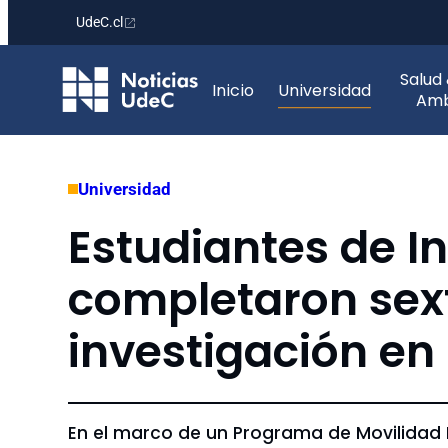
UdeC.cl
Saltar
Salud
al
Inicio
Universidad
Amb
contenido
Universidad
Estudiantes de I
completaron sext
investigación e
En el marco de un Programa de Movilidad 