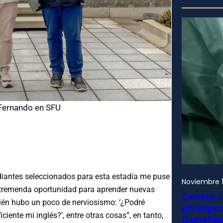
 Fernando en SFU
diantes seleccionados para esta estadía me puse
Noviembre 1
 tremenda oportunidad para aprender nuevas
Centro i
ién hubo un poco de nerviosismo: ‘¿Podré
un espac
iente mi inglés?’, entre otras cosas”, en tanto,
transfo