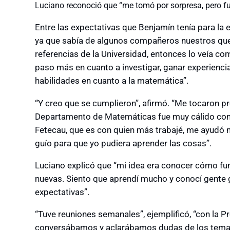
Luciano reconoció que “me tomó por sorpresa, pero fu
Entre las expectativas que Benjamín tenía para la
ya que sabía de algunos compañeros nuestros que
referencias de la Universidad, entonces lo veía c
paso más en cuanto a investigar, ganar experienci
habilidades en cuanto a la matemática”.
“Y creo que se cumplieron”, afirmó. “Me tocaron pr
Departamento de Matemáticas fue muy cálido con n
Fetecau, que es con quien más trabajé, me ayudó 
guío para que yo pudiera aprender las cosas”.
Luciano explicó que “mi idea era conocer cómo fu
nuevas. Siento que aprendí mucho y conocí gente g
expectativas”.
“Tuve reuniones semanales”, ejemplificó, “con la P
conversábamos y aclarábamos dudas de los temas 