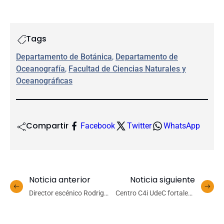
Tags
Departamento de Botánica
, 
Departamento de
Oceanografía
, 
Facultad de Ciencias Naturales y
Oceanográficas
Compartir
Facebook
Twitter
WhatsApp
Noticia anterior
Noticia siguiente
Director escénico Rodrigo
Centro C4i UdeC fortalece
Navarrete recibe Premio
vínculo con la industria
Presidente de la República
tras visita de empresa de