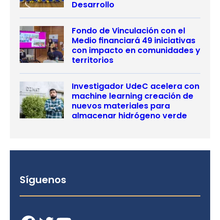
Desarrollo
Fondo de Vinculación con el
Medio financiará 49 iniciativas
con impacto en comunidades y
territorios
Investigador UdeC acelera con
machine learning creación de
nuevos materiales para
almacenar hidrógeno verde
Síguenos