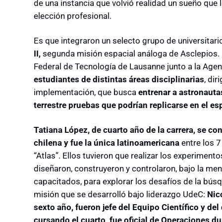
de una instancia que volvió realidad un sueño que 
elección profesional.
Es que integraron un selecto grupo de universitar
II,
segunda misión espacial análoga de Asclepios. E
Federal de Tecnología de Lausanne junto a la Age
estudiantes de distintas áreas disciplinarias
, dir
implementación, que busca
entrenar a astronauta
terrestre pruebas que podrían replicarse en el es
Tatiana López, de cuarto año de la carrera, se co
chilena y fue la única latinoamericana
entre los 7
“Atlas”. Ellos tuvieron que realizar los experiment
diseñaron, construyeron y controlaron, bajo la me
capacitados, para explorar los desafíos de la búsq
misión que se desarrolló bajo liderazgo UdeC:
Nic
sexto año, fueron jefe del Equipo Científico y del
cursando el cuarto, fue oficial de Operaciones du