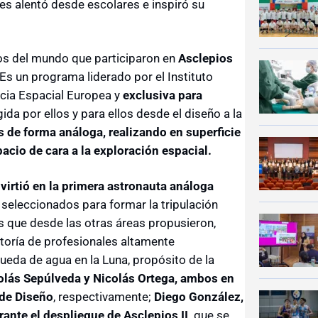
les alentó desde escolares e inspiró su
ios del mundo que participaron en
Asclepios
s un programa liderado por el Instituto
ncia Espacial Europea y
exclusiva para
igida por ellos y para ellos desde el diseño a la
s de forma análoga, realizando en superficie
pacio de cara a la exploración espacial.
nvirtió en la primera astronauta análoga
 seleccionados para formar la tripulación
os que desde las otras áreas propusieron,
ntoría de profesionales altamente
ueda de agua en la Luna, propósito de la
olás Sepúlveda y Nicolás Ortega, ambos en
 de Diseño
, respectivamente;
Diego González,
rante el despliegue de Asclepios II,
que se