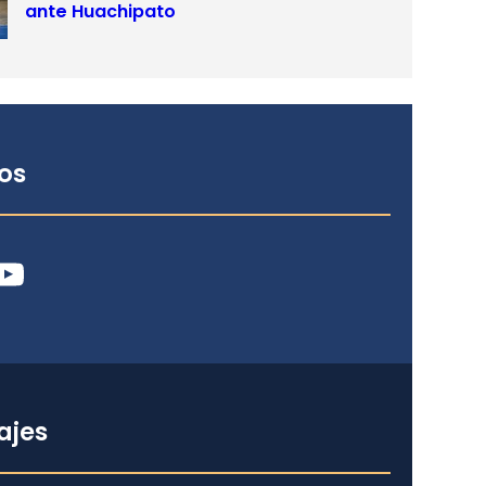
ante Huachipato
os
ube
ajes