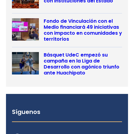
con instituciones del Estado
Fondo de Vinculación con el
Medio financiará 49 iniciativas
con impacto en comunidades y
territorios
Básquet UdeC empezó su
campaña en la Liga de
Desarrollo con agónico triunfo
ante Huachipato
Síguenos