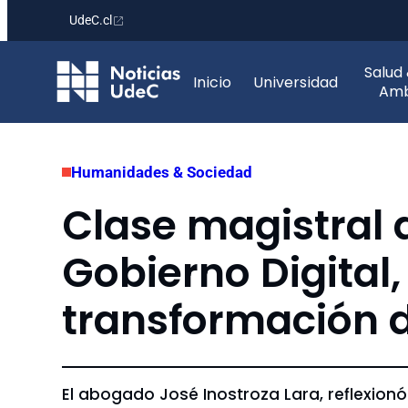
UdeC.cl
Saltar
Salud
al
Inicio
Universidad
Amb
contenido
Humanidades & Sociedad
Clase magistral d
Gobierno Digital,
transformación d
El abogado José Inostroza Lara, reflexionó s