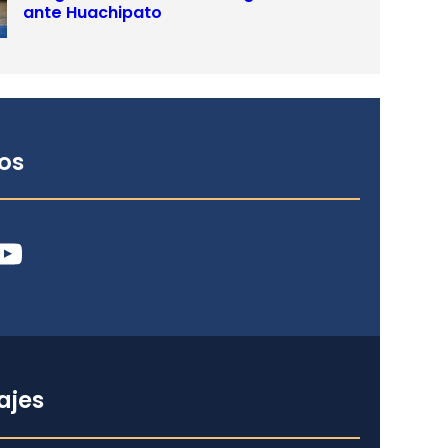
ante Huachipato
os
ube
ajes