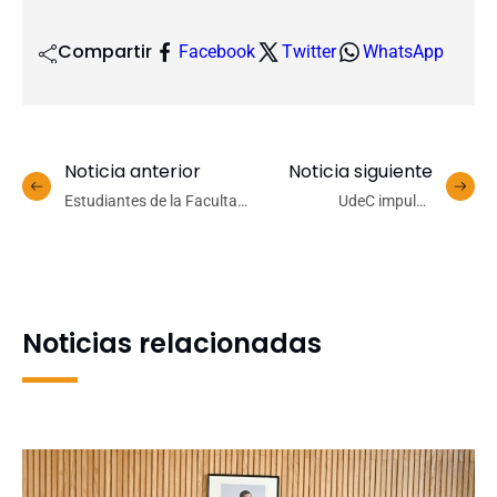
Compartir
Facebook
Twitter
WhatsApp
Noticia anterior
Noticia siguiente
Estudiantes de la Facultad
UdeC impulsa
de Ciencias Jurídicas y
capacitaciones para
Sociales fueron premiados
fortalecer la medición y
en Concurso de
registro de la Vinculación
Microrrelatos 2025
con el Medio
Noticias relacionadas