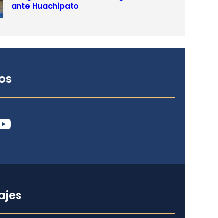
ante Huachipato
os
ube
ajes