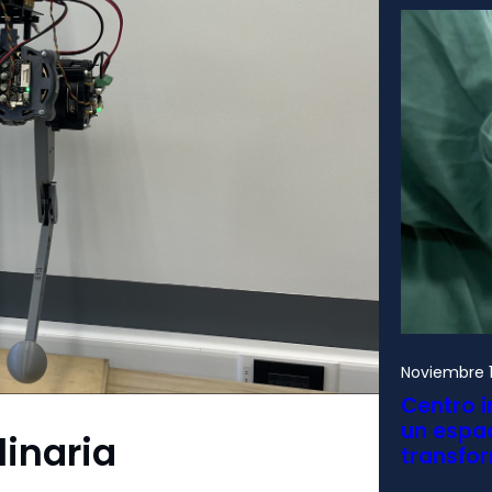
Noviembre 1
Centro i
un espac
linaria
transfo