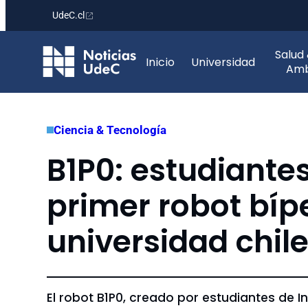
UdeC.cl
Saltar
Salud
al
Inicio
Universidad
Amb
contenido
Ciencia & Tecnología
B1P0: estudiante
primer robot bíp
universidad chil
El robot B1P0, creado por estudiantes de I