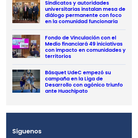
Sindicatos y autoridades
universitarias instalan mesa de
diálogo permanente con foco
en la comunidad funcionaria
Fondo de Vinculación con el
Medio financiará 49 iniciativas
con impacto en comunidades y
territorios
Básquet UdeC empezó su
campaña en la Liga de
Desarrollo con agónico triunfo
ante Huachipato
Síguenos