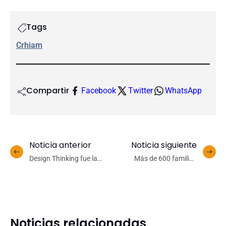
Tags
Crhiam
Compartir
Facebook
Twitter
WhatsApp
Noticia anterior
Noticia siguiente
Design Thinking fue la
Más de 600 familias
temática principal en taller
celebraron el Día de la
interdisciplinario con
Niñez en CICAT
presencia de docentes
UdeC
Noticias relacionadas