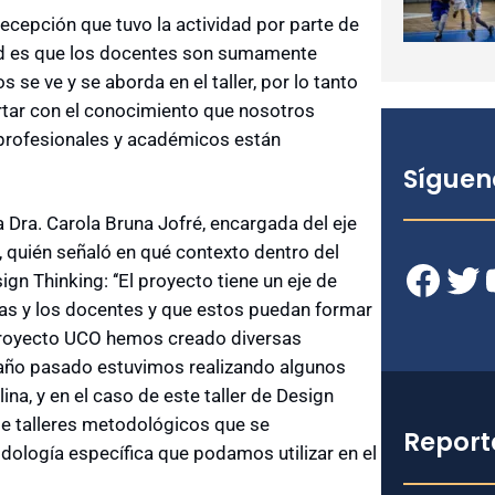
va recepción que tuvo la actividad por parte de
rdad es que los docentes son sumamente
s se ve y se aborda en el taller, por lo tanto
tar con el conocimiento que nosotros
profesionales y académicos están
Síguen
a Dra. Carola Bruna Jofré, encargada del eje
 quién señaló en qué contexto dentro del
Facebook
Twitter
YouT
gn Thinking: ‘‘El proyecto tiene un eje de
 las y los docentes y que estos puedan formar
l proyecto UCO hemos creado diversas
El año pasado estuvimos realizando algunos
ina, y en el caso de este taller de Design
de talleres metodológicos que se
Report
dología específica que podamos utilizar en el