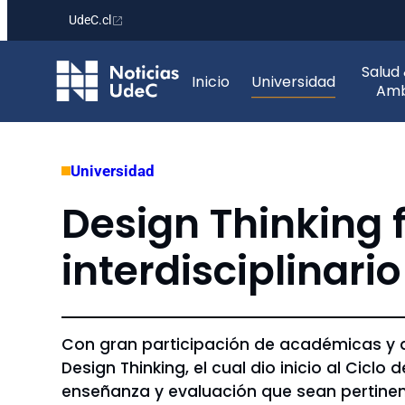
UdeC.cl
Saltar
Salud
al
Inicio
Universidad
Amb
contenido
Universidad
Design Thinking f
interdisciplinar
Con gran participación de académicas y 
Design Thinking, el cual dio inicio al Cic
enseñanza y evaluación que sean pertinent