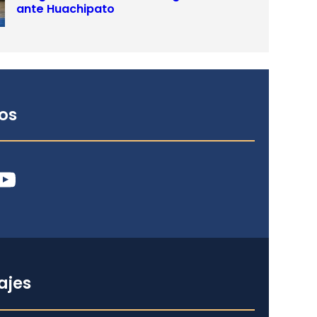
ante Huachipato
os
ube
ajes