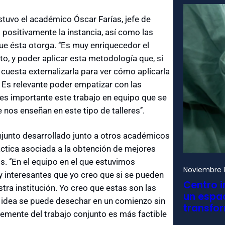
estuvo el académico Óscar Farías, jefe de
 positivamente la instancia, así como las
ue ésta otorga. ‘‘Es muy enriquecedor el
o, y poder aplicar esta metodología que, si
cuesta externalizarla para ver cómo aplicarla
. Es relevante poder empatizar con las
 es importante este trabajo en equipo que se
nos enseñan en este tipo de talleres’’.
conjunto desarrollado junto a otros académicos
áctica asociada a la obtención de mejores
. ‘‘En el equipo en el que estuvimos
Noviembre 1
 interesantes que yo creo que si se pueden
Centro i
stra institución. Yo creo que estas son las
un espac
a idea se puede desechar en un comienzo sin
transfo
emente del trabajo conjunto es más factible