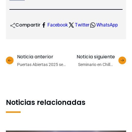
Compartir
Facebook
Twitter
WhatsApp
Noticia anterior
Noticia siguiente
Puertas Abiertas 2025 se
Seminario en Chillán
consolida como la feria
abordará soluciones
vocacional más grande del
hídricas sustentables para
sur de Chile con 21 mil
el futuro de Chile
asistentes
Noticias relacionadas